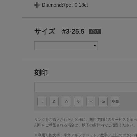
Diamond:7pc , 0.18ct
サイズ #3-25.5
刻印
.
&
☆
♡
∞
to
空白
リングをご購入されたお客様に、無料で刻印のサービスを承っ
刻印をご希望される場合は、以下の条件内でご指定ください。
※利用可能文字：
半角アルファベット／数字／上記のボタン内