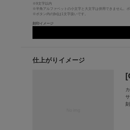
※
9
文字以内
※半角アルファベットの小文字と大文字は併用できません。ボタ
※ボタン内の[to]は1文字扱いです。
刻印イメージ
仕上がりイメージ
カ
サ
刻