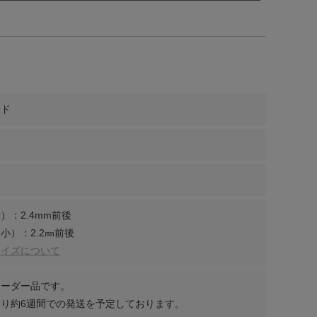
ンド
）：2.4mm前後
小）：2.2㎜前後
サイズについて
オーダー品です。
り約6週間での発送を予定しております。