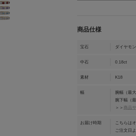
宝石
ダイヤモ
中石
0.18ct
素材
K18
幅
腕幅（最大
腕下幅（最
＞＞
商品
お届け時期
こちらは
ご注文日よ