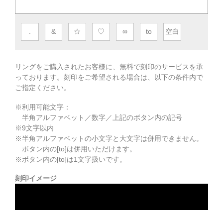
.
&
☆
♡
∞
to
空白
リングをご購入されたお客様に、無料で刻印のサービスを承
っております。
刻印をご希望される場合は、以下の条件内で
ご指定ください。
※利用可能文字：
半角アルファベット／数字／上記のボタン内の記号
※
9
文字以内
※半角アルファベットの小文字と大文字は併用できません。
ボタン内の[to]は併用いただけます。
※ボタン内の[to]は1文字扱いです。
刻印イメージ