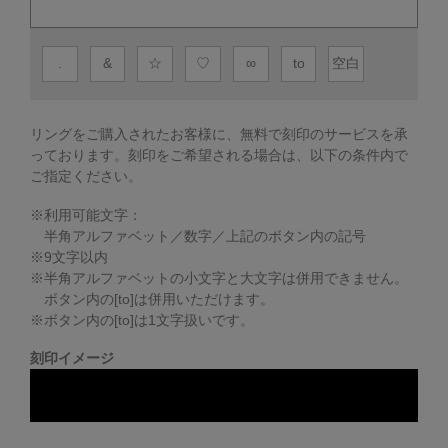
.
&
☆
♡
∞
to
空白
リングをご購入されたお客様に、無料で刻印のサービスを承
っております。
刻印をご希望される場合は、以下の条件内で
ご指定ください。
※利用可能文字：
半角アルファベット／数字／上記のボタン内の記号
※
9
文字以内
※半角アルファベットの小文字と大文字は併用できません。
ボタン内の[to]は併用いただけます。
※ボタン内の[to]は1文字扱いです。
刻印イメージ