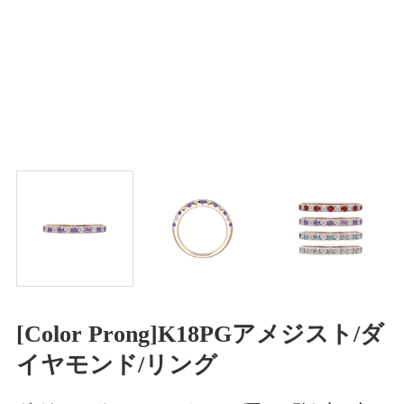
[Color Prong]K18PGアメジスト/ダ
イヤモンド/リング