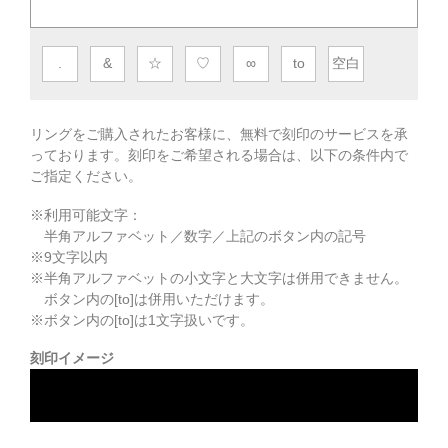
.
&
☆
♡
∞
to
空白
リングをご購入されたお客様に、無料で刻印のサービスを承
っております。
刻印をご希望される場合は、以下の条件内で
ご指定ください。
※利用可能文字：
半角アルファベット／数字／上記のボタン内の記号
※
9
文字以内
※半角アルファベットの小文字と大文字は併用できません。
ボタン内の[to]は併用いただけます。
※ボタン内の[to]は1文字扱いです。
刻印イメージ