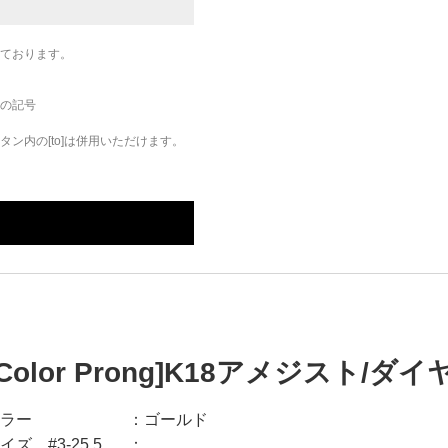
ております。
の記号
ン内の[to]は併用いただけます。
[Color Prong]K18アメジスト/
ラー
ゴールド
イズ #3-25.5