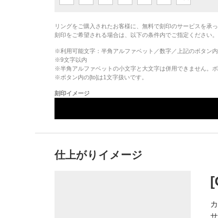
リングをご購入されたお客様に、無料で刻印のサービスを承っ
刻印をご希望される場合は、以下の条件内でご指定ください。
※利用可能文字：
半角アルファベット／数字／上記のボタン内
※
9
文字以内
※半角アルファベットの小文字と大文字は併用できません。ボタ
※ボタン内の[to]は1文字扱いです。
刻印イメージ
仕上がりイメージ
カ
サ