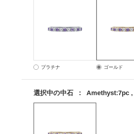
プラチナ
ゴールド
選択中の中石
：
Amethyst:7pc ,