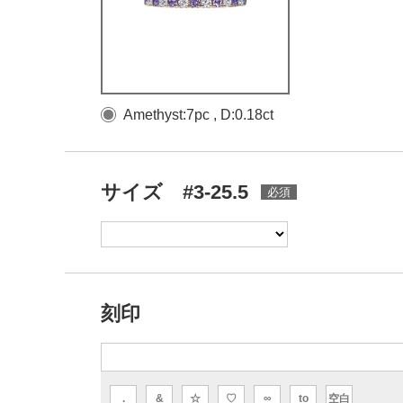
Amethyst:7pc , D:0.18ct
サイズ #3-25.5
刻印
.
&
☆
♡
∞
to
空白