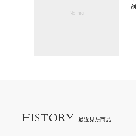
刻
HISTORY