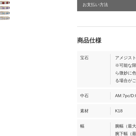
お支払い方法
宝石
アメジスト
※可能な
ら微妙に
る場合が
中石
AM:7pc/D:
素材
K18
幅
腕幅（最大
腕下幅（最