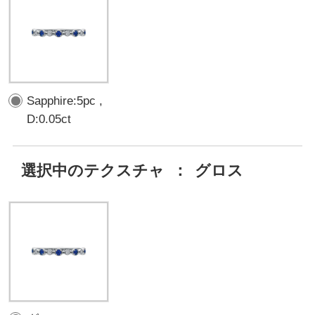
Sapphire:5pc ,
D:0.05ct
選択中のテクスチャ
：
グロス