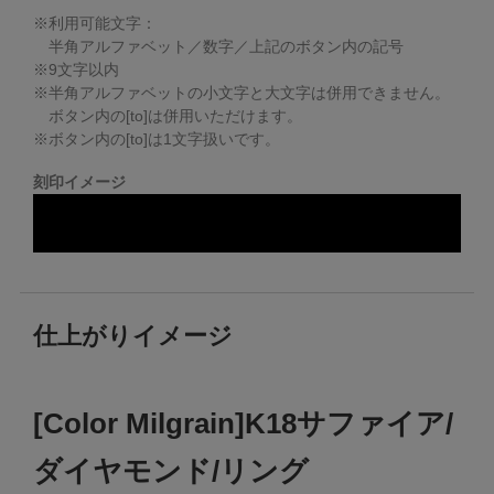
※利用可能文字：
半角アルファベット／数字／上記のボタン内の記号
※
9
文字以内
※半角アルファベットの小文字と大文字は併用できません。
ボタン内の[to]は併用いただけます。
※ボタン内の[to]は1文字扱いです。
刻印イメージ
仕上がりイメージ
[Color Milgrain]K18サファイア/
ダイヤモンド/リング