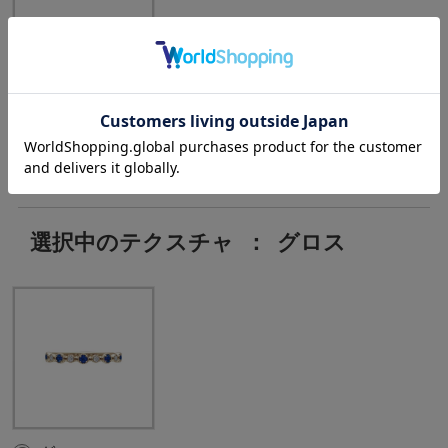
Sapphire:5pc ,
D:0.05ct
選択中のテクスチャ
：
グロス