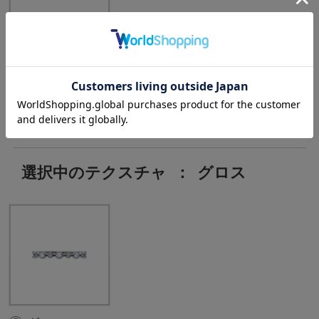
Moonstone:5pc
, D:0.05ct
選択中のテクスチャ
：
グロス