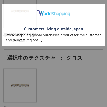
Moonstone:5pc
, D:0.05ct
選択中のテクスチャ
：
グロス