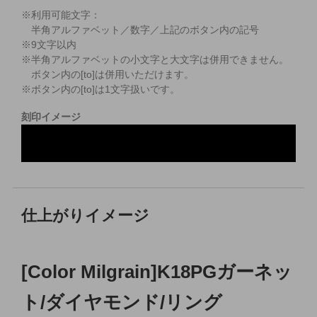
※利用可能文字：
半角アルファベット／数字／上記のボタン内の記号
※
9
文字以内
※半角アルファベットの小文字と大文字は併用できません。
ボタン内の[to]は併用いただけます。
※ボタン内の[to]は1文字扱いです。
刻印イメージ
仕上がりイメージ
[Color Milgrain]K18PGガーネッ
ト/ダイヤモンド/リング