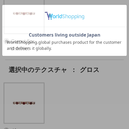
Garnet:5pc ,
D:0.05ct
選択中のテクスチャ
：
グロス