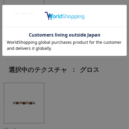
Garnet:5pc ,
D:0.05ct
選択中のテクスチャ
：
グロス