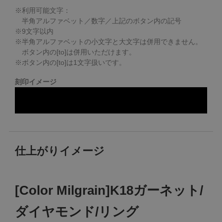
※利用可能文字：
半角アルファベット／数字／上記のボタン内の記号
※
9
文字以内
※半角アルファベットの小文字と大文字は併用できません。
ボタン内の[to]は併用いただけます。
※ボタン内の[to]は1文字扱いです。
刻印イメージ
仕上がりイメージ
[Color Milgrain]K18ガーネット/
ダイヤモンド/リング