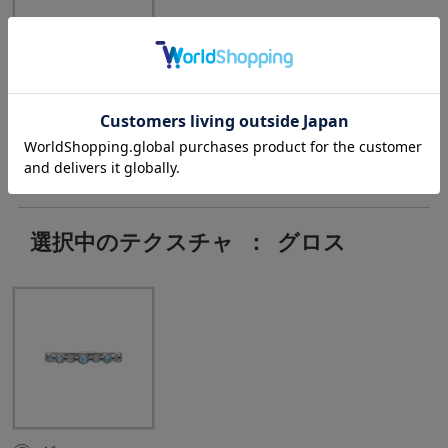
Aquamarine:5pc
, D:0.05ct
選択中のテクスチャ
：
グロス