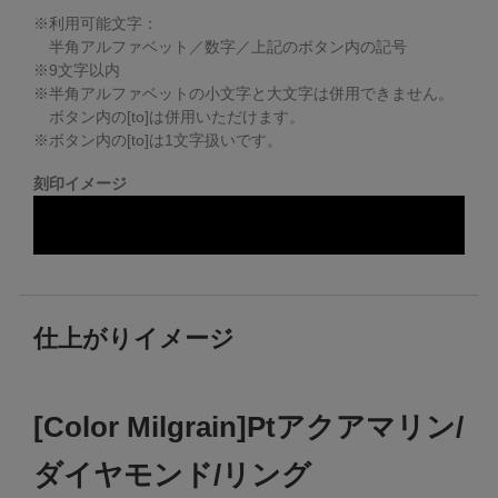
※利用可能文字：
半角アルファベット／数字／上記のボタン内の記号
※
9
文字以内
※半角アルファベットの小文字と大文字は併用できません。
ボタン内の[to]は併用いただけます。
※ボタン内の[to]は1文字扱いです。
刻印イメージ
仕上がりイメージ
[Color Milgrain]Ptアクアマリン/
ダイヤモンド/リング