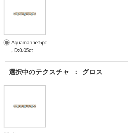
Aquamarine:5pc
, D:0.05ct
選択中のテクスチャ
：
グロス