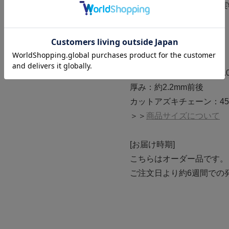
カラーストーンの色味は実
さいませ。
[商品サイズ]
ペンダントトップ：7.0×7.
厚み：約2.2mm前後
カットアズキチェーン：45
＞＞
商品サイズについて
[お届け時期]
こちらはオーダー品です。
ご注文日より約6週間での