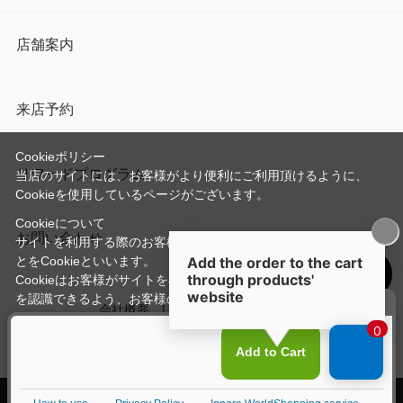
店舗案内
来店予約
Cookieポリシー
リワードプログラム
当店のサイトには、お客様がより便利にご利用頂けるように、
Cookieを使用しているページがございます。
Cookieについて
お問い合わせ
サイトを利用する際のお客様情報をPC上で記録管理する技術のこ
とをCookieといいます。
Cookieはお客様がサイトを再訪問された際に、お客様のデバイス
を認識できるよう、お客様のデバイス間からサーバーへ送り返さ
会社概要
プライバシーポリシー
れます。
なお、Cookieに保存されている情報のみで、お客様個人を特定す
利用規約
特定商取引法に基づく表記
ることはできません。
承諾する