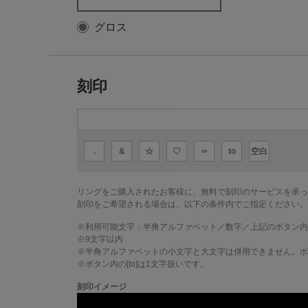
グロス
刻印
.
&
☆
♡
∞
to
空白
リングをご購入されたお客様に、無料で刻印のサービスを承っ
刻印をご希望される場合は、以下の条件内でご指定ください。
※利用可能文字：
半角アルファベット／数字／上記のボタン内
※
9
文字以内
※半角アルファベットの小文字と大文字は併用できません。ボタ
※ボタン内の[to]は1文字扱いです。
刻印イメージ