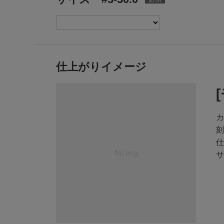
仕上がりイメージ
カ
刻
仕
サ