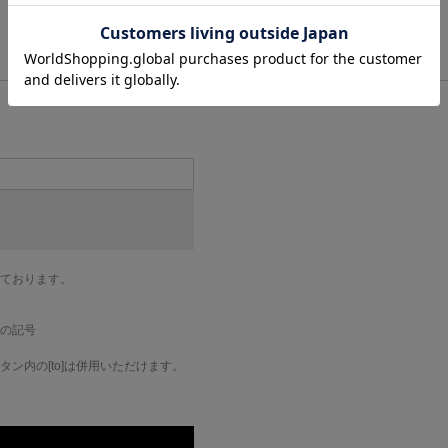
ております。
の記号
ン内の[to]は併用いただけます。