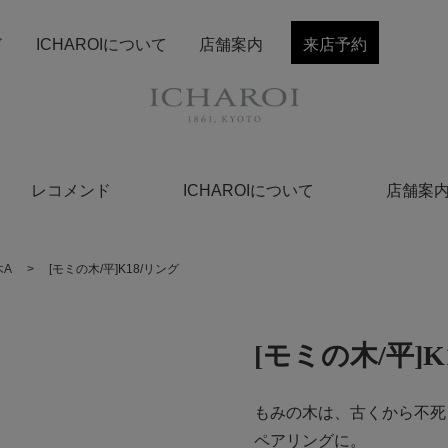
ド
ICHAROIについて
店舗案内
来店予約
レコメンド
ICHAROIについて
店舗案
木A
>
[モミの木/平]K18/リング
[モミの木/平]K
もみの木は、古くから不死
ペアリングに。