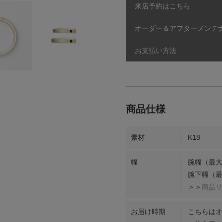
来店予約はこちら
オーダー＆アフターメンテ
お支払い方法
素材
K18
幅
腕幅（最大
腕下幅（最
＞＞
商品
お届け時期
こちらは