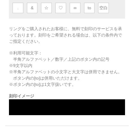
.
&
☆
♡
∞
to
空白
リングをご購入されたお客様に、無料で刻印のサービスを承
っております。
刻印をご希望される場合は、以下の条件内で
ご指定ください。
※利用可能文字：
半角アルファベット／数字／上記のボタン内の記号
※
9
文字以内
※半角アルファベットの小文字と大文字は併用できません。
ボタン内の[to]は併用いただけます。
※ボタン内の[to]は1文字扱いです。
刻印イメージ