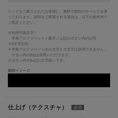
リングをご購入されたお客様に、無料で刻印のサービスを承
っております。
刻印をご希望される場合は、以下の条件内で
ご指定ください。
※利用可能文字：
半角アルファベット／数字／上記のボタン内の記号
※
9
文字以内
※半角アルファベットの小文字と大文字は併用できません。
ボタン内の[to]は併用いただけます。
※ボタン内の[to]は1文字扱いです。
刻印イメージ
仕上げ（テクスチャ）