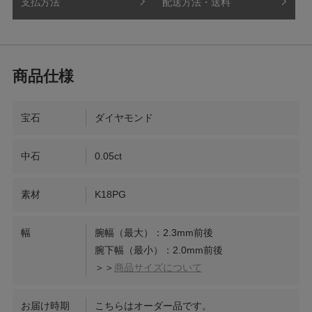
支払方法
配送方法・送料
宝石
ダイヤモンド
中石
0.05ct
素材
K18PG
幅
腕幅（最大）：2.3mm前後
腕下幅（最小）：2.0mm前後
＞＞
商品サイズについて
お届け時期
こちらはオーダー品です。