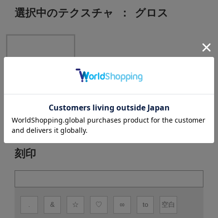
選択中のテクスチャ
：
グロス
グロス
刻印
.
&
☆
♡
∞
to
空白