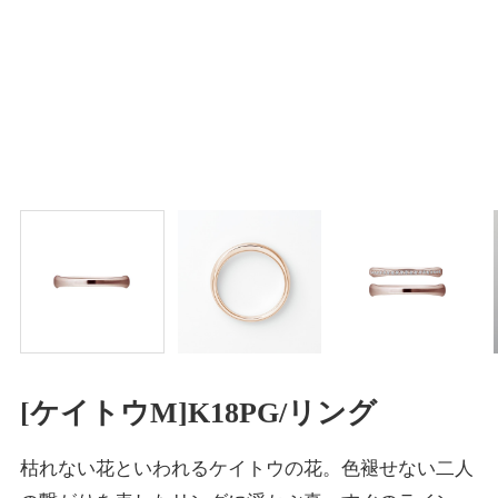
[ケイトウM]K18PG/リング
枯れない花といわれるケイトウの花。色褪せない二人