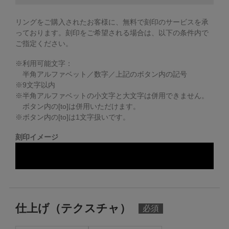
リングをご購入されたお客様に、無料で刻印のサービスを承
っております。
刻印をご希望される場合は、以下の条件内で
ご指定ください。
※利用可能文字：
半角アルファベット／数字／上記のボタン内の記号
※
9
文字以内
※半角アルファベットの小文字と大文字は併用できません。
ボタン内の[to]は併用いただけます。
※ボタン内の[to]は1文字扱いです。
刻印イメージ
仕上げ（テクスチャ）