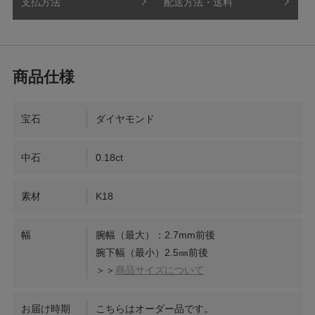
支払方法
配送方法・送料
宝石
ダイヤモンド
中石
0.18ct
素材
K18
幅
腕幅（最大）：2.7mm前後
腕下幅（最小）2.5㎜前後
＞＞
商品サイズについて
お届け時期
こちらはオーダー品です。