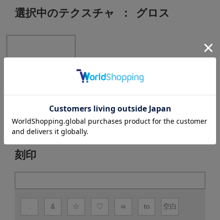
選択中のテクスチャ
：
グロス
グロス
刻印
.
&
☆
♡
∞
to
空白