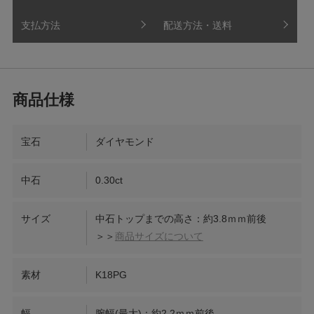
支払方法
配送方法・送料
宝石
ダイヤモンド
中石
0.30ct
サイズ
中石トップまでの高さ：約3.8ｍｍ前後
＞＞
商品サイズについて
素材
K18PG
幅
腕幅(最大)：約2.2ｍｍ前後