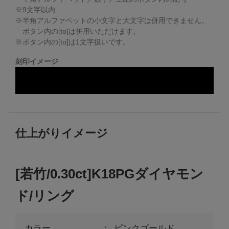
※
9
文字以内
※半角アルファベットの小文字と大文字は併用できません。
ボタン内の[to]は併用いただけます。
※ボタン内の[to]は1文字扱いです。
刻印イメージ
仕上がりイメージ
[若竹/0.30ct]K18PGダイヤモン
ド/リング
カラー
ピンクゴールド