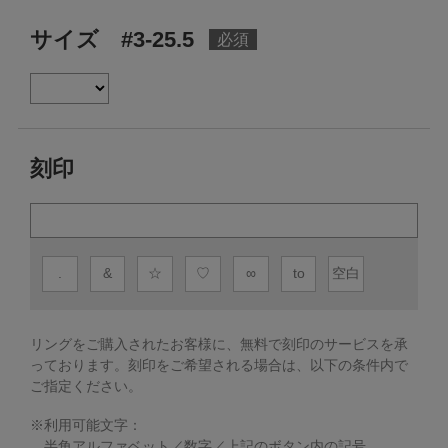
サイズ #3-25.5
刻印
.
&
☆
♡
∞
to
空白
リングをご購入されたお客様に、無料で刻印のサービスを承
っております。
刻印をご希望される場合は、以下の条件内で
ご指定ください。
※利用可能文字：
半角アルファベット／数字／上記のボタン内の記号