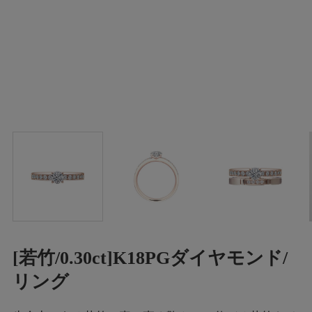
[若竹/0.30ct]K18PGダイヤモンド/
リング