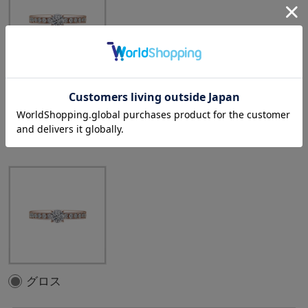
中石：0.30ct
選択中のテクスチャ
：
グロス
グロス