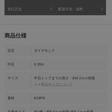
支払方法
配送方法・送料
宝石
ダイヤモンド
中石
0.30ct
サイズ
中石トップまでの高さ：約4.2ｍｍ前後
＞＞
商品サイズについて
素材
K18PG
石座サイズ
縦×横：約5.6ｍｍ前後×約5.1ｍｍ前後