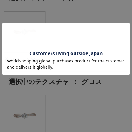
中石：0.30ct
選択中のテクスチャ
：
グロス