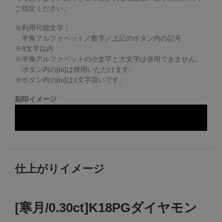
ご指定ください。
※利用可能文字：
半角アルファベット／数字／上記のボタン内の記号
※
9
文字以内
※半角アルファベットの小文字と大文字は併用できません。
ボタン内の[to]は併用いただけます。
※ボタン内の[to]は1文字扱いです。
刻印イメージ
仕上がりイメージ
[寒月/0.30ct]K18PGダイヤモン