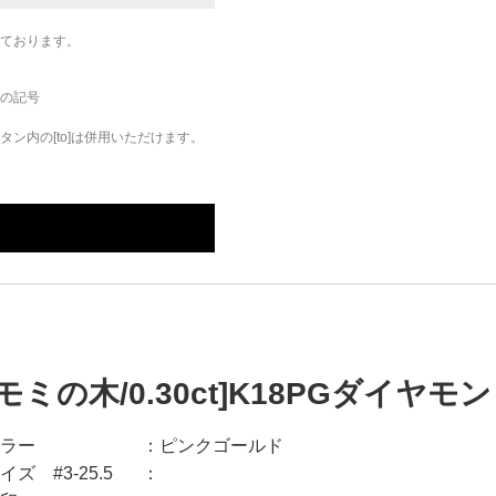
ております。
の記号
ン内の[to]は併用いただけます。
[モミの木/0.30ct]K18PGダイヤモ
ラー
ピンクゴールド
イズ #3-25.5