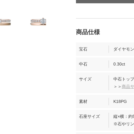
宝石
ダイヤモ
中石
0.30ct
サイズ
中石トップ
＞＞
商品
素材
K18PG
石座サイズ
縦×横：約5
※石やリ