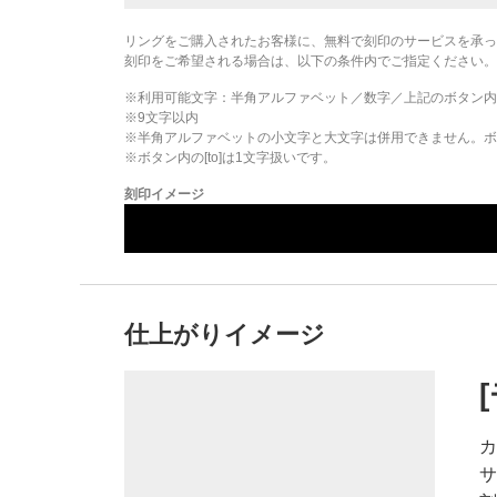
リングをご購入されたお客様に、無料で刻印のサービスを承っ
刻印をご希望される場合は、以下の条件内でご指定ください。
※利用可能文字：
半角アルファベット／数字／上記のボタン内
※
9
文字以内
※半角アルファベットの小文字と大文字は併用できません。ボタ
※ボタン内の[to]は1文字扱いです。
刻印イメージ
仕上がりイメージ
カ
サ