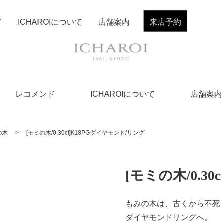
ド
ICHAROIについて
店舗案内
来店予約
レコメンド
ICHAROIについて
店舗案
の木
>
[モミの木/0.30ct]K18PGダイヤモンド/リング
[モミの木/0.3
もみの木は、古くから不死
ダイヤモンドリングへ。