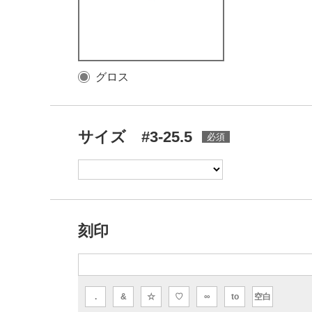
グロス
サイズ #3-25.5
刻印
.
&
☆
♡
∞
to
空白