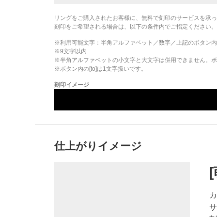
リングをご購入されたお客様に、無料で刻印のサービスを承っ
刻印をご希望される場合は、以下の条件内でご指定ください。
※利用可能文字：
半角アルファベット／数字／上記のボタン内
※
9
文字以内
※半角アルファベットの小文字と大文字は併用できません。ボタ
※ボタン内の[to]は1文字扱いです。
刻印イメージ
仕上がりイメージ
カ
サ