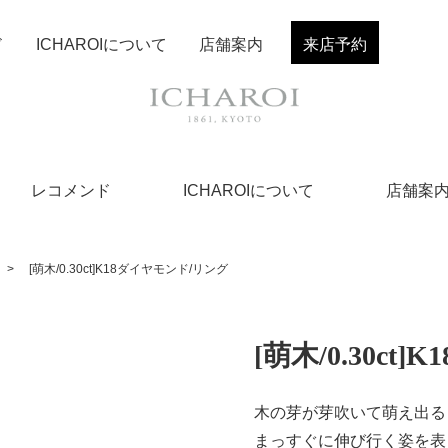
ド
ICHAROIについて
店舗案内
来店予約
レコメンド
ICHAROIについて
店舗案
>
[萌木/0.30ct]K18ダイヤモンド/リング
[萌木/0.30c
木の芽が芽吹いて萌え出る
まっすぐに伸び行く姿を表