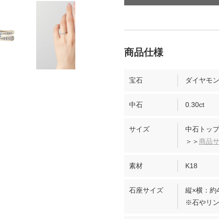
宝石
ダイヤモ
中石
0.30ct
サイズ
中石トップ
＞＞
商品
素材
K18
石座サイズ
縦×横：約4
※石やリ