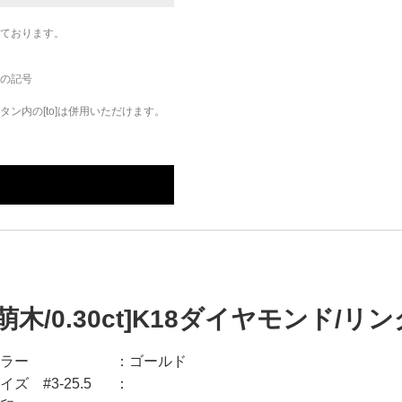
ております。
の記号
ン内の[to]は併用いただけます。
[萌木/0.30ct]K18ダイヤモンド/リン
ラー
ゴールド
イズ #3-25.5