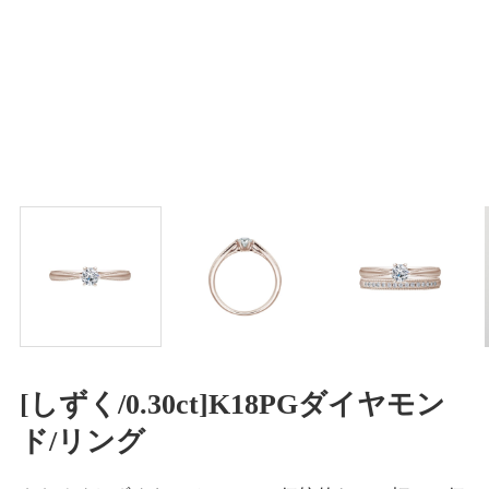
[しずく/0.30ct]K18PGダイヤモン
ド/リング