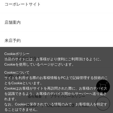
コーポレートサイト
店舗案内
来店予約
Cookieポリシー
リワードプログラム
当店のサイトには、お客様がより便利にご利用頂けるように、
Cookieを使用しているページがございます。
Cookieについて
お問い合わせ
サイトを利用する際のお客様情報をPC上で記録管理する技術のこ
とをCookieといいます。
Cookieはお客様がサイトを再訪問された際に、お客様のデバイス
を認識できるよう、お客様のデバイス間からサーバーへ送り返さ
会社概要
プライバシーポリシー
れます。
なお、Cookieに保存されている情報のみで、お客様個人を特定す
利用規約
特定商取引法に基づく表記
ることはできません。