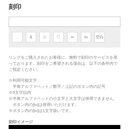
刻印
.
&
☆
♡
∞
to
空白
リングをご購入されたお客様に、無料で刻印のサービスを承
っております。
刻印をご希望される場合は、以下の条件内で
ご指定ください。
※利用可能文字：
半角アルファベット／数字／上記のボタン内の記号
※
9
文字以内
※半角アルファベットの小文字と大文字は併用できません。
ボタン内の[to]は併用いただけます。
※ボタン内の[to]は1文字扱いです。
刻印イメージ