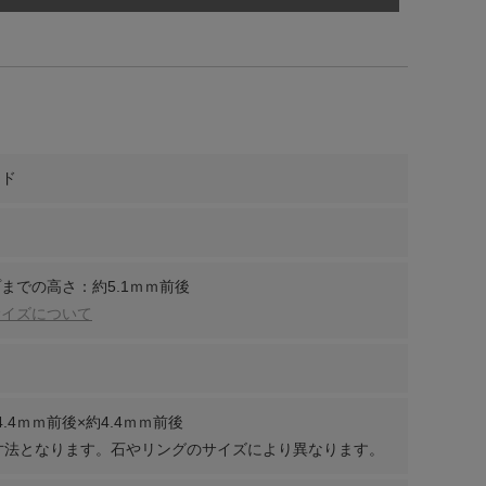
ンド
までの高さ：約5.1ｍｍ前後
サイズについて
.4ｍｍ前後×約4.4ｍｍ前後
tの寸法となります。石やリングのサイズにより異なります。