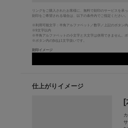
リングをご購入されたお客様に、無料で刻印のサービスを承っ
刻印をご希望される場合は、以下の条件内でご指定ください。
※利用可能文字：
半角アルファベット／数字／上記のボタン内
※
9
文字以内
※半角アルファベットの小文字と大文字は併用できません。ボタ
※ボタン内の[to]は1文字扱いです。
刻印イメージ
仕上がりイメージ
カ
サ