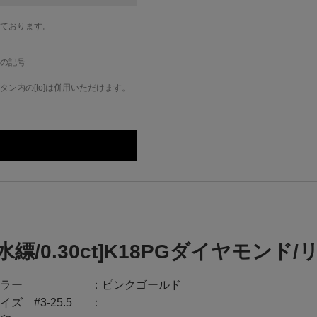
ております。
の記号
ン内の[to]は併用いただけます。
[水縹/0.30ct]K18PGダイヤモンド
ラー
ピンクゴールド
イズ #3-25.5