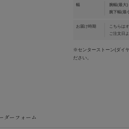
幅
腕幅(最大)
腕下幅(最小
お届け時期
こちらは
ご注文日よ
※センターストーン(ダイ
ださい。