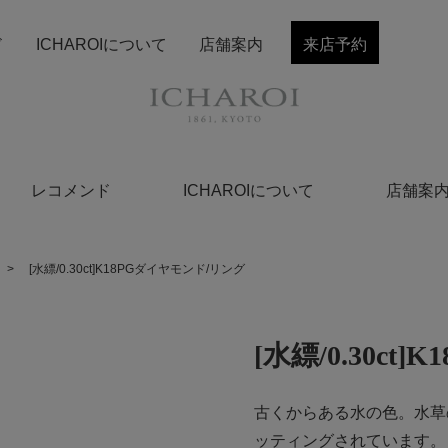
ド
ICHAROIについて
店舗案内
来店予約
レコメンド
ICHAROIについて
店舗案
>
[水縹/0.30ct]K18PGダイヤモンド/リング
[水縹/0.30c
古くからある水の色。水草
ッティングされています。