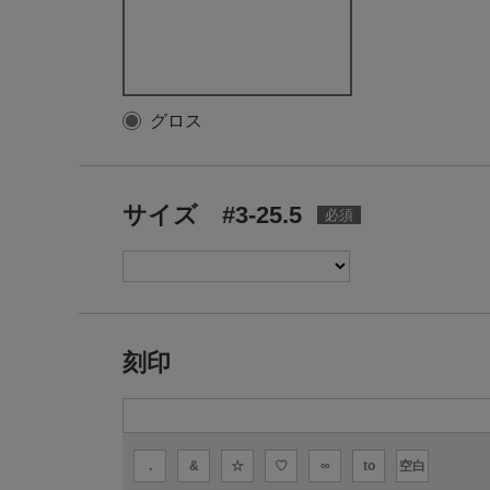
グロス
サイズ #3-25.5
刻印
.
&
☆
♡
∞
to
空白