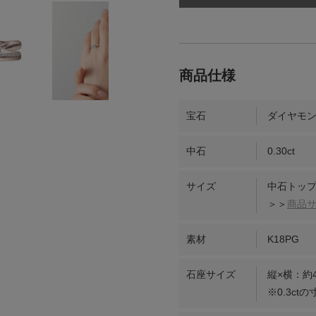
宝石
ダイヤモ
中石
0.30ct
サイズ
中石トップ
＞＞
商品
素材
K18PG
石座サイズ
縦×横：約4
※0.3c