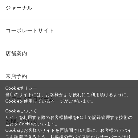
ジャーナル
コーポレートサイト
店舗案内
来店予約
Cookieポリシー
当店のサイトには、お客様がより便利にご利用頂けるように、
リワードプログラム
Cookieを使用しているページがございます。
Cookieについて
サイトを利用する際のお客様情報をPC上で記録管理する技術の
お問い合わせ
ことをCookieといいます。
Cookieはお客様がサイトを再訪問された際に、お客様のデバイ
スを認識できるよう、お客様のデバイス間からサーバーへ送り