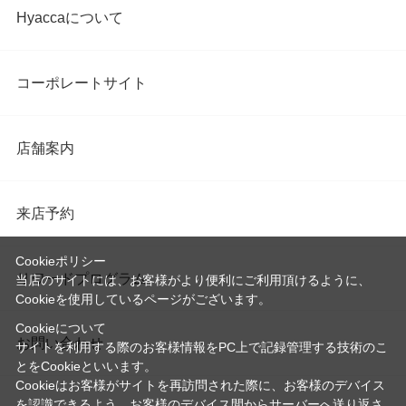
Hyaccaについて
コーポレートサイト
店舗案内
来店予約
Cookieポリシー
リワードプログラム
当店のサイトには、お客様がより便利にご利用頂けるように、
Cookieを使用しているページがございます。
Cookieについて
お問い合わせ
サイトを利用する際のお客様情報をPC上で記録管理する技術のこ
とをCookieといいます。
Cookieはお客様がサイトを再訪問された際に、お客様のデバイス
を認識できるよう、お客様のデバイス間からサーバーへ送り返さ