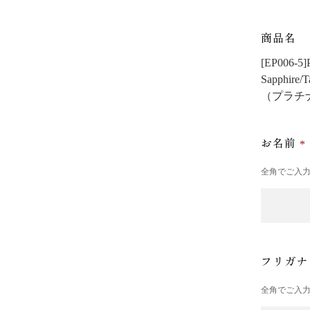
商品名
[EP00
Sapphire/
（プラチ
お名前
全角でご入
フリガ
全角でご入