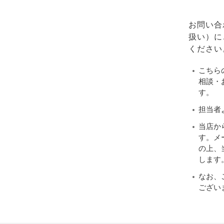
お問い合
扱い）に
ください
こちら
相談・
す。
担当者
当店か
す。メ
の上、当
します
なお、
ござい