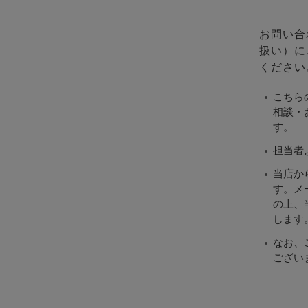
お問い合
扱い）に
ください
こちら
相談・
す。
担当者
当店か
す。メ
の上、当
します
なお、
ござい