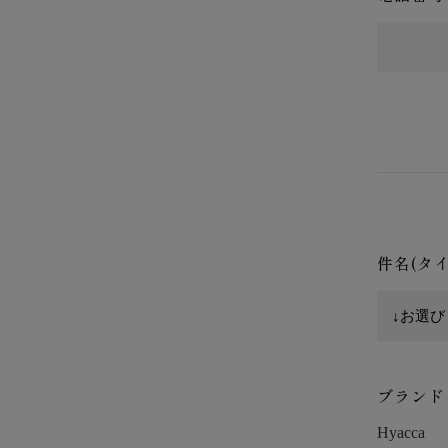
件名(タ
ブランド
Hyacca