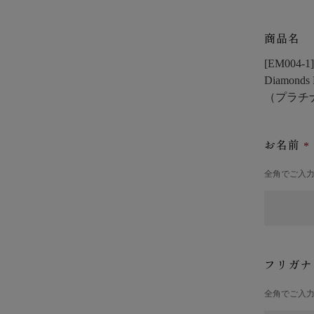
商品名
[EM00
Diamonds 
（プラチ
お名前
全角でご入
フリガ
全角でご入