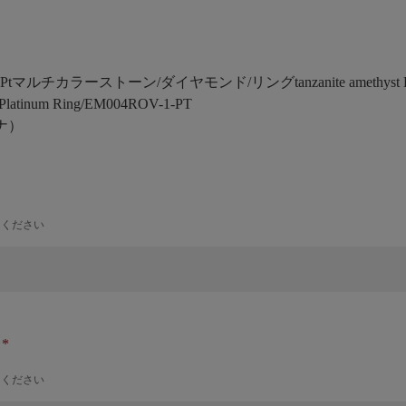
4-1]Ptマルチカラーストーン/ダイヤモンド/リング
tanzanite amethyst
Platinum Ring/EM004ROV-1-PT
ナ）
力ください
ナ
力ください