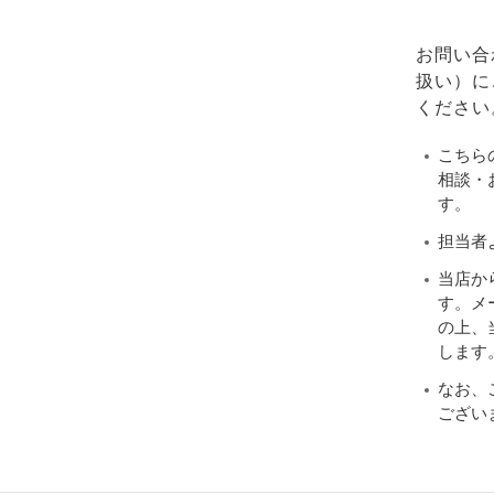
お問い合
扱い）に
ください
こちら
相談・
す。
担当者
当店か
す。メ
の上、当
します
なお、
ござい