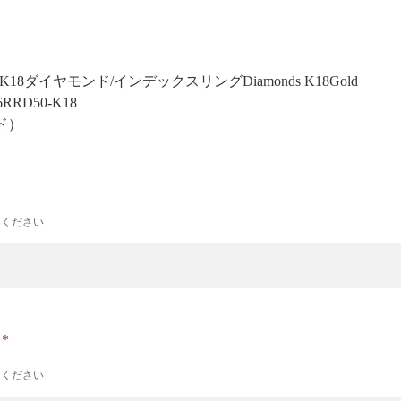
-50]K18ダイヤモンド/インデックスリング
Diamonds K18Gold
06RRD50-K18
ド）
力ください
ナ
力ください