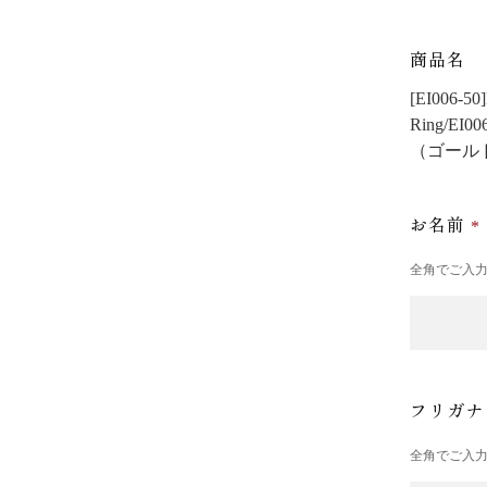
商品名
[EI006
Ring/EI0
（ゴール
お名前
全角でご入
フリガ
全角でご入