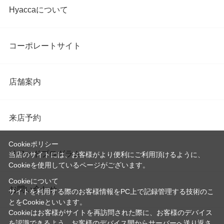
Hyaccaについて
コーポレートサイト
店舗案内
来店予約
Cookieポリシー
リワードプログラム
当店のサイトには、お客様がより便利にご利用頂けるように、
Cookieを使用しているページがございます。
Cookieについて
お問い合わせ
サイトを利用する際のお客様情報をPC上で記録管理する技術のこ
とをCookieといいます。
Cookieはお客様がサイトを再訪問された際に、お客様のデバイス
を認識できるよう、お客様のデバイス間からサーバーへ送り返さ