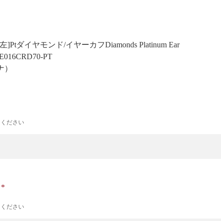
-70左]Ptダイヤモンド/イヤーカフ
Diamonds Platinum Ear
)/EE016CRD70-PT
ナ）
力ください
ナ
力ください