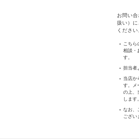
お問い合
扱い）に
ください
こちら
相談・
す。
担当者
当店か
す。メ
の上、当
します
なお、
ござい