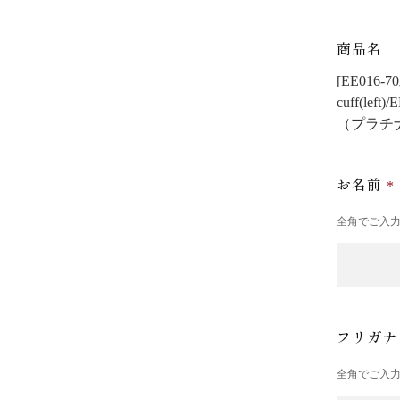
商品名
[EE016
cuff(left
（プラチ
お名前
全角でご入
フリガ
全角でご入