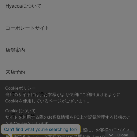
Hyaccaについて
コーポレートサイト
店舗案内
来店予約
Cookieポリシー
リワードプログラム
当店のサイトには、お客様がより便利にご利用頂けるように、
Cookieを使用しているページがございます。
Cookieについて
お問い合わせ
サイトを利用する際のお客様情報をPC上で記録管理する技術のこ
とをCookieといいます。
Cookieはお客様がサイトを再訪問された際に、お客様のデバイス
を認識できるよう、お客様のデバイス間からサーバーへ送り返さ