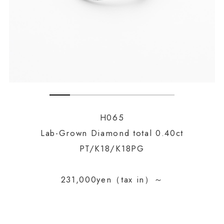
H065
Lab-Grown Diamond total 0.40ct
PT/K18/K18PG
231,000yen（tax in）～