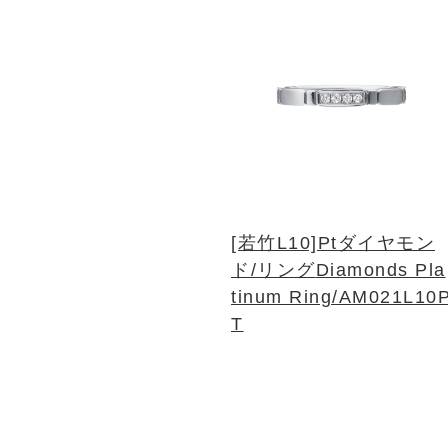
[若竹L10]Ptダイヤモン
ド/リング
Diamonds Pla
tinum Ring/AM021L10
T