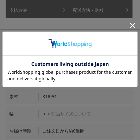
支払方法
配送方法・送料
宝石
ダイヤモンド
中石
0.03ct
素材
K18PG
幅
＞＞
商品サイズについて
お届け時期
ご注文日から約6週間