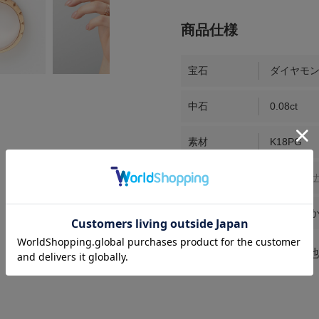
宝石
ダイヤモ
中石
0.08ct
素材
K18PG
幅
＞＞
商品
お届け時期
ご注文日か
※こちらはIMAYO京都御