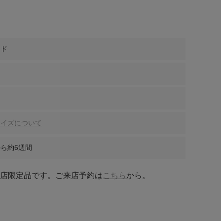
ンド
サイズについて
ら約6週間
池店限定品です。ご来店予約は
こちら
から。