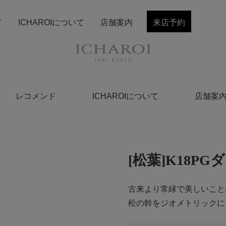
ド
ICHAROIについて
店舗案内
来店予約
レコメンド
ICHAROIについて
店舗案
[松葉]K18P
古来より常緑で美しいこと
松の幹をジオメトリックに