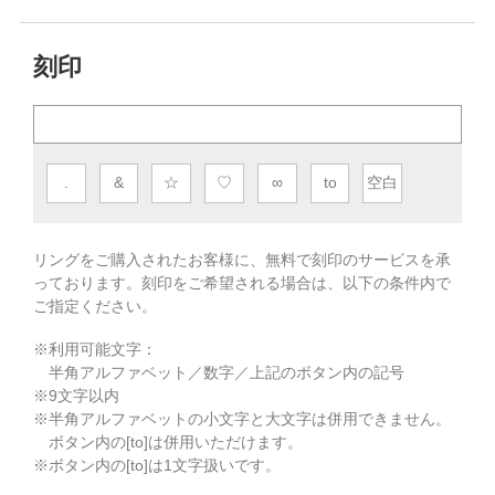
刻印
.
&
☆
♡
∞
to
空白
リングをご購入されたお客様に、無料で刻印のサービスを承
っております。
刻印をご希望される場合は、以下の条件内で
ご指定ください。
※利用可能文字：
半角アルファベット／数字／上記のボタン内の記号
※
9
文字以内
※半角アルファベットの小文字と大文字は併用できません。
ボタン内の[to]は併用いただけます。
※ボタン内の[to]は1文字扱いです。