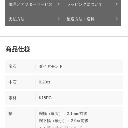
修理とアフターサービス
ラッピングについて
支払方法
配送方法・送料
宝石
ダイヤモンド
中石
0.20ct
素材
K18PG
幅
腕幅（最大）：2.1mm前後
腕下幅（最小）：2.0㎜前後
＞＞
商品サイズについて