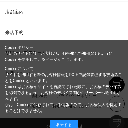
店舗案内
来店予約
Cookieポリシー
リワードプログラム
当店のサイトには、お客様がより便利にご利用頂けるように、
Cookieを使用しているページがございます。
Cookieについて
お問い合わせ
サイトを利用する際のお客様情報をPC上で記録管理する技術のこ
とをCookieといいます。
Cookieはお客様がサイトを再訪問された際に、お客様のデバイス
を認識できるよう、お客様のデバイス間からサーバーへ送り返さ
会社概要
プライバシーポリシー
れます。
なお、Cookieに保存されている情報のみで、お客様個人を特定す
利用規約
特定商取引法に基づく表記
ることはできません。
承諾する
© Imayo & Co.,Ltd