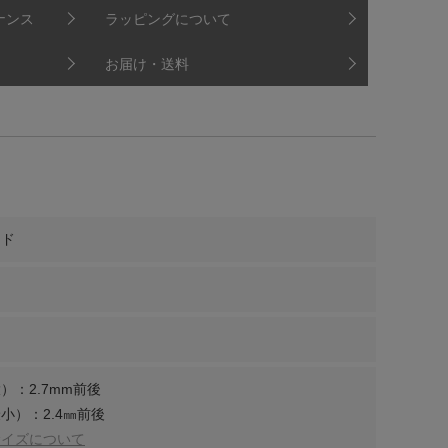
ナンス
ラッピングについて
お届け・送料
ンド
）：2.7mm前後
小）：2.4㎜前後
サイズについて