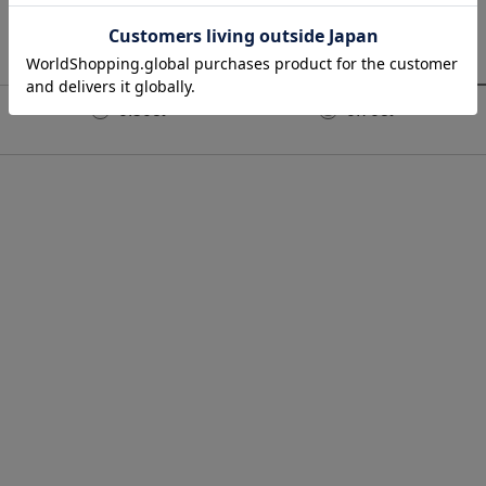
0.50ct
0.70ct