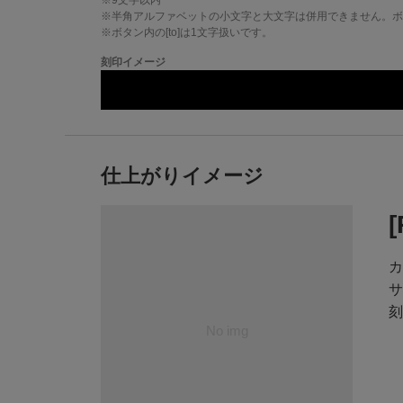
※
9
文字以内
※半角アルファベットの小文字と大文字は併用できません。ボタ
※ボタン内の[to]は1文字扱いです。
刻印イメージ
仕上がりイメージ
カ
サ
刻