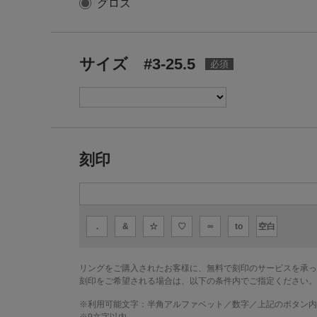
グロス
サイズ #3-25.5
刻印
.
&
☆
♡
∞
to
空白
リングをご購入されたお客様に、無料で刻印のサービスを承っ
刻印をご希望される場合は、以下の条件内でご指定ください。
※利用可能文字：
半角アルファベット／数字／上記のボタン内