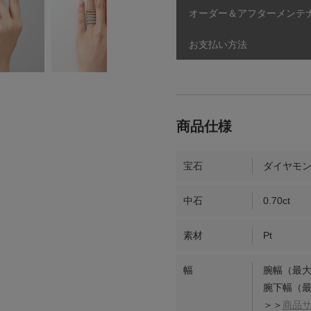
オーダー＆アフターメンテ
お支払い方法
宝石
ダイヤモ
中石
0.70ct
素材
Pt
幅
腕幅（最大
腕下幅（最
＞＞
商品