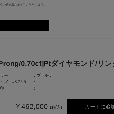
ン内の[to]は併用いただけます。
[Prong/0.70ct]Ptダイヤモンド/リ
ラー
プラチナ
イズ #3-25.5
印
￥
462,000
カートに追
(税込)