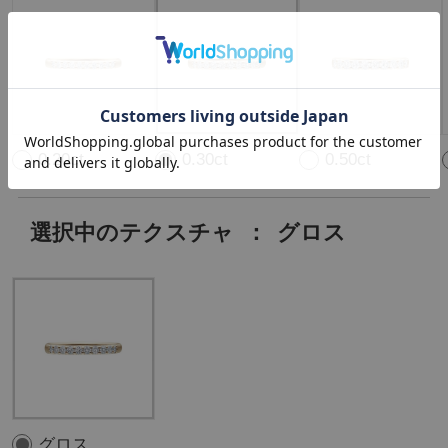
0.20ct
0.30ct
0.50ct
選択中のテクスチャ
：
グロス
グロス