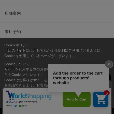
店舗案内
来店予約
Cookieポリシー
リワードプログラム
当店のサイトには、お客様がより便利にご利用頂けるように、
Cookieを使用しているページがございます。
Cookieについて
お問い合わせ
サイトを利用する際のお客様情報をPC上で記録管理する技術のこ
とをCookieといいます。
Cookieはお客様がサイトを再訪問された際に、お客様のデバイス
を認識できるよう、お客様のデバイス間からサーバーへ送り返さ
会社概要
プライバシーポリシー
れます。
なお、Cookieに保存されている情報のみで、お客様個人を特定す
利用規約
特定商取引法に基づく表記
ることはできません。
承諾する