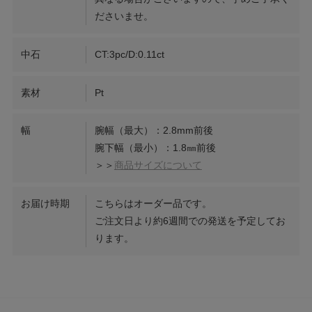
ださいませ。
中石
CT:3pc/D:0.11ct
素材
Pt
幅
腕幅（最大）：2.8mm前後
腕下幅（最小）：1.8㎜前後
＞＞
商品サイズについて
お届け時期
こちらはオーダー品です。
ご注文日より約6週間での発送を予定してお
ります。