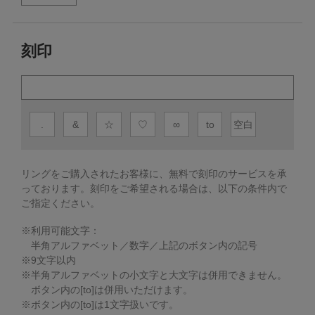
刻印
.
&
☆
♡
∞
to
空白
リングをご購入されたお客様に、無料で刻印のサービスを承
っております。
刻印をご希望される場合は、以下の条件内で
ご指定ください。
※利用可能文字：
半角アルファベット／数字／上記のボタン内の記号
※
9
文字以内
※半角アルファベットの小文字と大文字は併用できません。
ボタン内の[to]は併用いただけます。
※ボタン内の[to]は1文字扱いです。