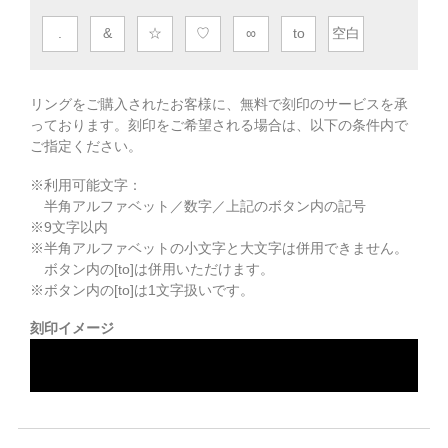
.
&
☆
♡
∞
to
空白
リングをご購入されたお客様に、無料で刻印のサービスを承
っております。
刻印をご希望される場合は、以下の条件内で
ご指定ください。
※利用可能文字：
半角アルファベット／数字／上記のボタン内の記号
※
9
文字以内
※半角アルファベットの小文字と大文字は併用できません。
ボタン内の[to]は併用いただけます。
※ボタン内の[to]は1文字扱いです。
刻印イメージ