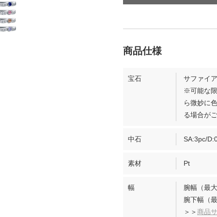
宝石
サファイア
※可能な
ら微妙に
る場合が
中石
SA:3pc/D:0
素材
Pt
幅
腕幅（最大
腕下幅（最
＞＞
商品