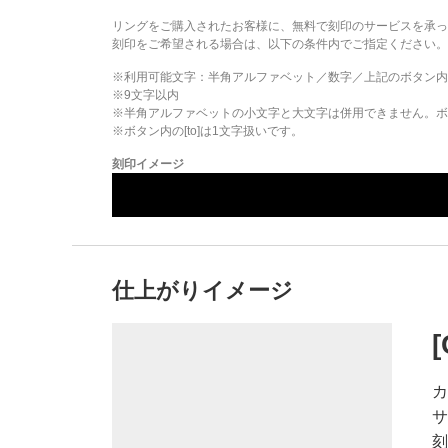
リングをご購入されたお客様に、無料で刻印のサービスを承っ
刻印をご希望される場合は、以下の条件内でご指定ください。
※利用可能文字：
半角アルファベット／数字／上記のボタン内
※
9
文字以内
※半角アルファベットの小文字と大文字は併用できません。ボタ
※ボタン内の[to]は1文字扱いです。
刻印イメージ
仕上がりイメージ
カ
サ
刻