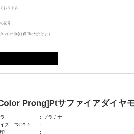
ております。
の記号
ン内の[to]は併用いただけます。
[Color Prong]Ptサファイアダイ
ラー
プラチナ
イズ #3-25.5
印