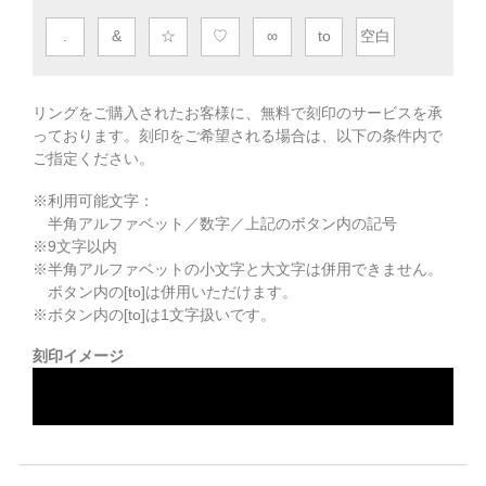
.
&
☆
♡
∞
to
空白
リングをご購入されたお客様に、無料で刻印のサービスを承
っております。
刻印をご希望される場合は、以下の条件内で
ご指定ください。
※利用可能文字：
半角アルファベット／数字／上記のボタン内の記号
※
9
文字以内
※半角アルファベットの小文字と大文字は併用できません。
ボタン内の[to]は併用いただけます。
※ボタン内の[to]は1文字扱いです。
刻印イメージ