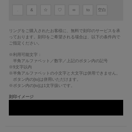
.
&
☆
♡
∞
to
空白
リングをご購入されたお客様に、無料で刻印のサービスを承
っております。
刻印をご希望される場合は、以下の条件内で
ご指定ください。
※利用可能文字：
半角アルファベット／数字／上記のボタン内の記号
※
9
文字以内
※半角アルファベットの小文字と大文字は併用できません。
ボタン内の[to]は併用いただけます。
※ボタン内の[to]は1文字扱いです。
刻印イメージ