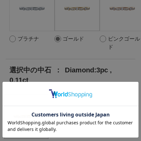
プラチナ
ゴールド
ピンクゴール
ド
選択中の中石
：
Diamond:3pc ,
0.11ct