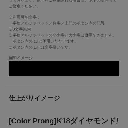
ご指定ください。
※利用可能文字：
半角アルファベット／数字／上記のボタン内の記号
※
9
文字以内
※半角アルファベットの小文字と大文字は併用できません。
ボタン内の[to]は併用いただけます。
※ボタン内の[to]は1文字扱いです。
刻印イメージ
仕上がりイメージ
[Color Prong]K18ダイヤモンド/