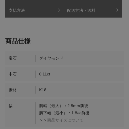
支払方法
配送方法・送料
宝石
ダイヤモンド
中石
0.11ct
素材
K18
幅
腕幅（最大）：2.8mm前後
腕下幅（最小）：1.8㎜前後
＞＞
商品サイズについて