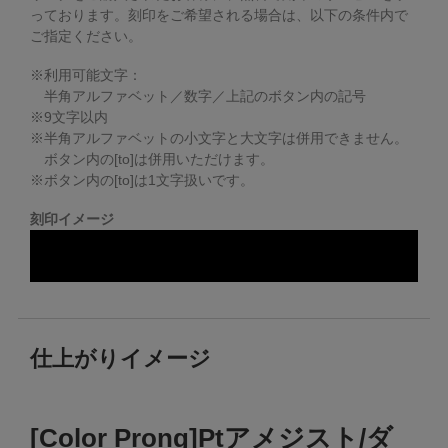
っております。
刻印をご希望される場合は、以下の条件内で
ご指定ください。
※利用可能文字：
半角アルファベット／数字／上記のボタン内の記号
※
9
文字以内
※半角アルファベットの小文字と大文字は併用できません。
ボタン内の[to]は併用いただけます。
※ボタン内の[to]は1文字扱いです。
刻印イメージ
仕上がりイメージ
[Color Prong]Ptアメジスト/ダ