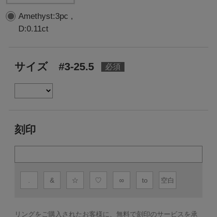
Amethyst:3pc ,
D:0.11ct
サイズ #3-25.5
刻印
.
&
☆
♡
∞
to
空白
リングをご購入されたお客様に、無料で刻印のサービスを承