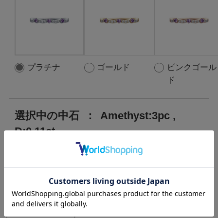
プラチナ
ゴールド
ピンクゴール
ド
選択中の中石
：
Amethyst:3pc ,
D:0.11ct