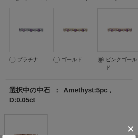
プラチナ
ゴールド
ピンクゴール
ド
選択中の中石
：
Amethyst:5pc ,
D:0.05ct