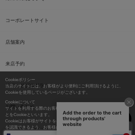
コーポレートサイト
店舗案内
来店予約
Cookieポリシー
リワードプログラム
当店のサイトには、お客様がより便利にご利用頂けるように、
Cookieを使用しているページがございます。
Cookieについて
お問い合わせ
サイトを利用する際のお客様情報をPC上で記録管理する技術のこ
とをCookieといいます。
Cookieはお客様がサイトを再訪問された際に、お客様のデバイス
を認識できるよう、お客様のデバイス間からサーバーへ送り返さ
会社概要
プライバシーポリシー
れます。