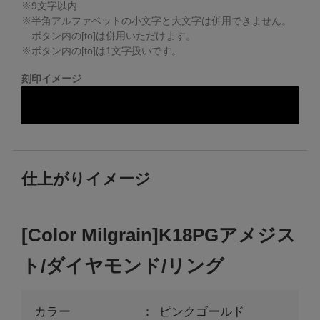
※
9
文字以内
※半角アルファベットの小文字と大文字は併用できません。
ボタン内の[to]は併用いただけます。
※ボタン内の[to]は1文字扱いです。
刻印イメージ
仕上がりイメージ
[Color Milgrain]K18PGアメジス
ト/ダイヤモンド/リング
カラー
ピンクゴールド