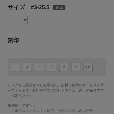
サイズ #3-25.5
刻印
.
&
☆
♡
∞
to
空白
リングをご購入されたお客様に、無料で刻印のサービスを承
っております。
刻印をご希望される場合は、以下の条件内で
ご指定ください。
※利用可能文字：
半角アルファベット／数字／上記のボタン内の記号