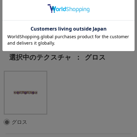
Amethyst:5pc ,
D:0.05ct
選択中のテクスチャ
：
グロス
グロス