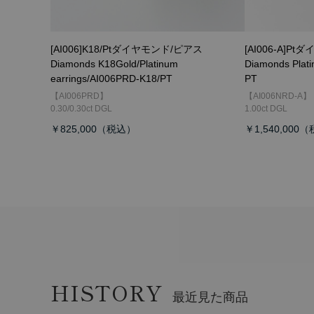
[AI006]K18/Ptダイヤモンド/ピアス
[AI006-A]
Diamonds K18Gold/Platinum
Diamonds Plat
earrings/AI006PRD-K18/PT
PT
【AI006PRD】
【AI006NRD-A】
0.30/0.30ct DGL
1.00ct DGL
￥825,000
￥1,540,000
HISTORY