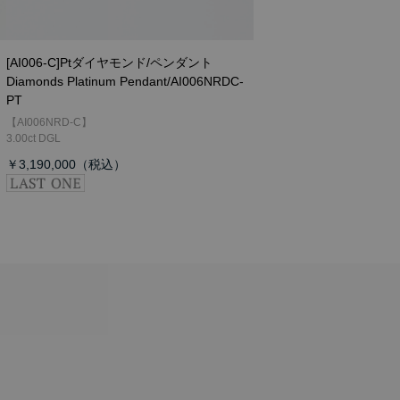
[AI006-C]Ptダイヤモンド/ペンダント
Diamonds Platinum Pendant/AI006NRDC-
PT
【AI006NRD-C】
3.00ct DGL
￥3,190,000